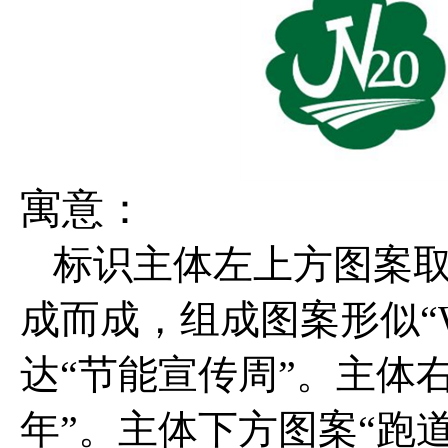
寓意：
标识
主体左上方图案
成而成，组成图案形似
“
达
“
节能
宣传周
”
。主体
年
”
。主体下方
图案
“
跑