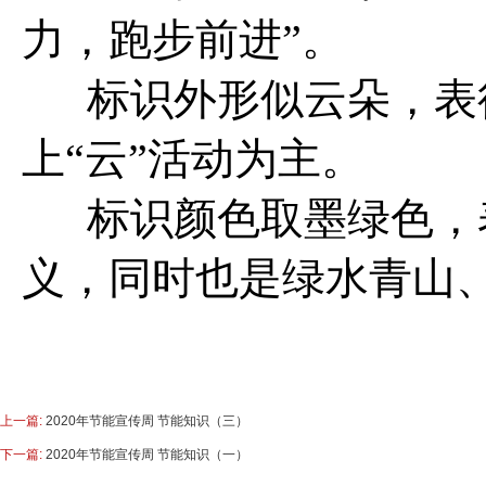
力，跑步前进
”
。
标识
外形似云朵
，
表
上
“
云
”
活
动为主。
标识
颜色取墨绿色
，
义
，
同时也
是绿水青山
上一篇:
2020年节能宣传周 节能知识（三）
下一篇:
2020年节能宣传周 节能知识（一）